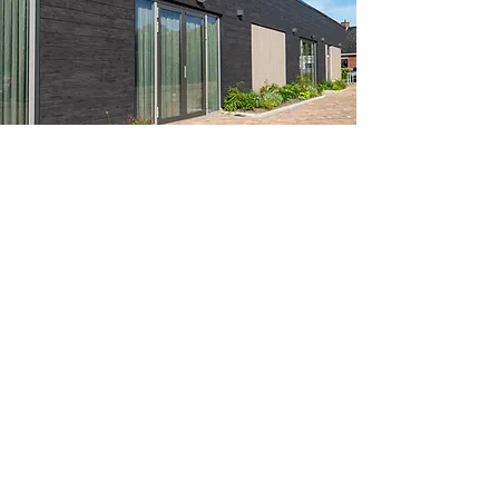
Vragen?
Heeft u vragen over ons dorpshuis? of wilt u
een reservering plaatsen? Neem dan via
hier
contact met ons op.
Facebook
Wilt u op de hoogte worden gehouden van
de laatste ontwikkelingen rondom ons
dorpshuis? Volg dan onze
Facebook pagina!
Copyright © 2022 Dorpshuis 't