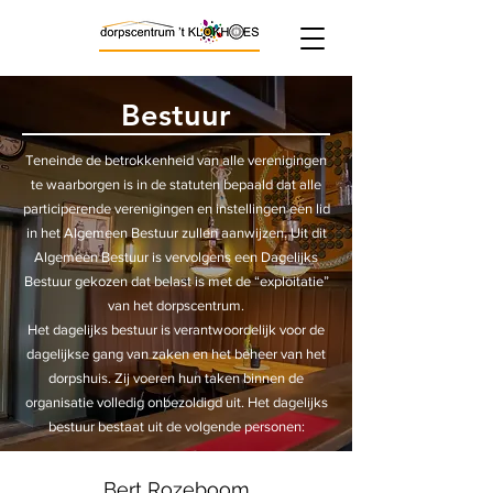
Bestuur
Teneinde de betrokkenheid van alle verenigingen
te waarborgen is in de statuten bepaald dat alle
participerende verenigingen en instellingen een lid
in het Algemeen Bestuur zullen aanwijzen. Uit dit
Algemeen Bestuur is vervolgens een Dagelijks
Bestuur gekozen dat belast is met de “exploitatie”
van het dorpscentrum.
Het dagelijks bestuur is verantwoordelijk voor de
dagelijkse gang van zaken en het beheer van het
dorpshuis. Zij voeren hun taken binnen de
organisatie volledig onbezoldigd uit. Het dagelijks
bestuur bestaat uit de volgende personen:
Bert Rozeboom