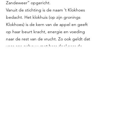
Zandeweer” opgericht.
Vanuit de stichting is de naam ’t Klokhoes
bedacht. Het klokhuis (op zijn gronings
Klokhoes) is de kern van de appel en geeft
op haar beurt kracht, energie en voeding
naar de rest van de vrucht. Zo ook geldt dat
voor ons gebouw met haar doel naar de
rest van Zandeweer. Tevens is het een
aandenken aan de voormalige functie die
het gebouw had ten tijde van de groente-
en fruitveiling. Binnen ons gebouw is de
oude veilingklok bewaard gebleven en
hangt nu in het cafégedeelte.
Sloop-nieuwbouw
Nadat in 2012 de zwaarste aardbeving in
Huizinge zich had voorgedaan, is de NAM
belast geraakt om te onderzoeken of de
woningen en daarmee ook andere