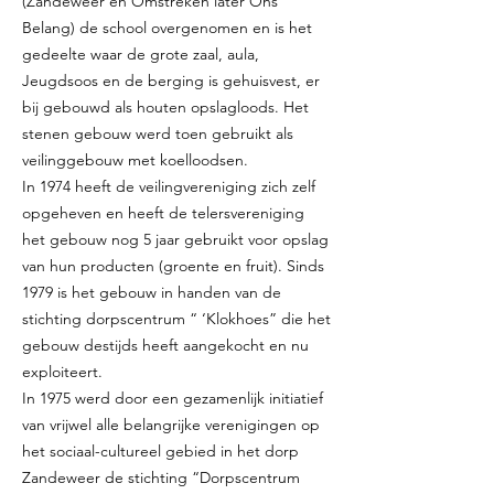
(Zandeweer en Omstreken later Ons
Belang) de school overgenomen en is het
gedeelte waar de grote zaal, aula,
Jeugdsoos en de berging is gehuisvest, er
bij gebouwd als houten opslagloods. Het
stenen gebouw werd toen gebruikt als
veilinggebouw met koelloodsen.
In 1974 heeft de veilingvereniging zich zelf
opgeheven en heeft de telersvereniging
het gebouw nog 5 jaar gebruikt voor opslag
van hun producten (groente en fruit). Sinds
1979 is het gebouw in handen van de
stichting dorpscentrum “ ‘Klokhoes” die het
gebouw destijds heeft aangekocht en nu
exploiteert.
In 1975 werd door een gezamenlijk initiatief
van vrijwel alle belangrijke verenigingen op
het sociaal-cultureel gebied in het dorp
Zandeweer de stichting “Dorpscentrum